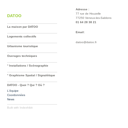
Adresse :
77 rue de Houzelle
DATOO
77250 Veneux-les-Sablons
01 64 28 38 21
La maison par DATOO
Email:
Logements collectifs
datoo@datoo.fr
Urbanisme touristique
Ouvrages techniques
° Installations / Scénographie
° Graphisme Spatial / Signalétique
DATOO - Quoi ? Qui ? Où ?
L'équipe
Coordonnées
News
Built with
Indexhibit