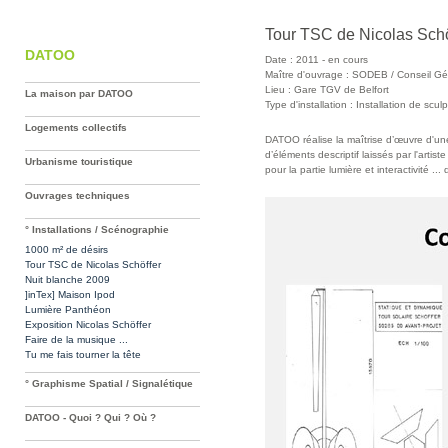
Tour TSC de Nicolas Schö
DATOO
Date : 2011 - en cours
Maître d'ouvrage : SODEB / Conseil Gén
Lieu : Gare TGV de Belfort
La maison par DATOO
Type d'installation : Installation de sculp
Logements collectifs
DATOO réalise la maîtrise d’œuvre d'un
d’éléments descriptif laissés par l'artis
Urbanisme touristique
pour la partie lumière et interactivité ..
Ouvrages techniques
° Installations / Scénographie
1000 m² de désirs
Tour TSC de Nicolas Schöffer
Nuit blanche 2009
]inTex] Maison Ipod
Lumière Panthéon
Exposition Nicolas Schöffer
Faire de la musique ...
Tu me fais tourner la tête
° Graphisme Spatial / Signalétique
DATOO - Quoi ? Qui ? Où ?