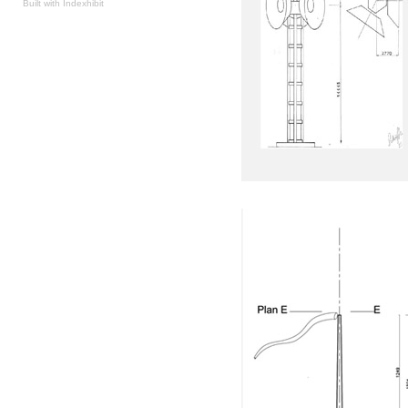
Built with
Indexhibit