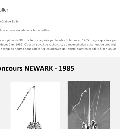
ffer
éral de Belfort
ture et mise en interactivité de cellle-ci
e sculpture de 30m de haut imaginée par Nicolas Schöffer en 1985. Il n'y a que très peu
te décédé en 1992. C'est un travail de recherche, de reconstitution et surtout de créativité
. de longues heures dans l'atelier et les archives de l'artiste pour rester fidèle à son œuvre.