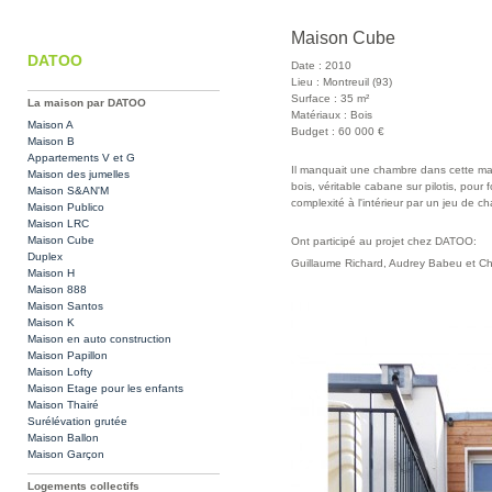
Maison Cube
DATOO
Date : 2010
Lieu : Montreuil (93)
Surface : 35 m²
La maison par DATOO
Matériaux : Bois
Maison A
Budget : 60 000 €
Maison B
Appartements V et G
Il manquait une chambre dans cette mai
Maison des jumelles
bois, véritable cabane sur pilotis, pour 
Maison S&AN'M
complexité à l'intérieur par un jeu de 
Maison Publico
Maison LRC
Maison Cube
Ont participé au projet chez DATOO:
Duplex
Guillaume Richard, Audrey Babeu et C
Maison H
Maison 888
Maison Santos
Maison K
Maison en auto construction
Maison Papillon
Maison Lofty
Maison Etage pour les enfants
Maison Thairé
Surélévation grutée
Maison Ballon
Maison Garçon
Logements collectifs