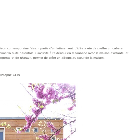
son contemporaine faisant partie d'un lotissement. L'idée a été de greffer un cube en
former la suite parentale. Simplicité à l'extérieur en résonance avec la maison existante, et
charpente et de niveaux, permet de créer un ailleurs au cœur de la maison.
hristophe CLIN