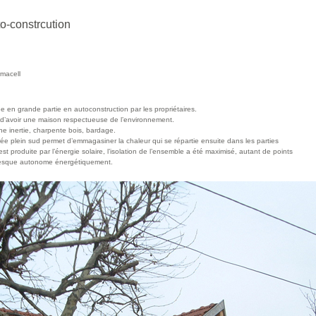
o-constrcution
rmacell
e en grande partie en autoconstruction par les propriétaires.
ie d’avoir une maison respectueuse de l’environnement.
e inertie, charpente bois, bardage.
trée plein sud permet d’emmagasiner la chaleur qui se répartie ensuite dans les parties
t produite par l’énergie solaire, l’isolation de l’ensemble a été maximisé, autant de points
presque autonome énergétiquement.