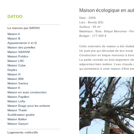
Maison écologique en aut
DATOO
Date : 2006
Lieu : Bondy (93)
Surface : 65 m²
La maison par DATOO
Matériaux : Bois - Brique Monomur - Fe
Maison A
Budget : 177 000 €
Maison B
Appartements V et G
Cette extension de maison a été réalisé
Maison des jumelles
Un parti pris qui découlait de leur env
Maison S&AN'M
Construction en brique monomur à bonn
Maison Publico
La partie centrale en bois largement vi
Maison LRC
adjacentes bien isolées. L’eau chaude es
Maison Cube
qui permettent à cette maison d’être 
Duplex
Maison H
Maison 888
Maison Santos
Maison K
Maison en auto construction
Maison Papillon
Maison Lofty
Maison Etage pour les enfants
Maison Thairé
Surélévation grutée
Maison Ballon
Maison Garçon
Logements collectifs